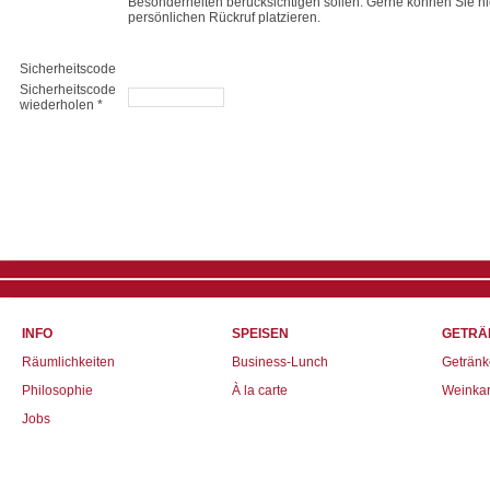
Besonderheiten berücksichtigen sollen. Gerne können Sie hier,
persönlichen Rückruf platzieren.
Sicherheitscode
Sicherheitscode
wiederholen *
INFO
SPEISEN
GETRÄ
Räumlichkeiten
Business-Lunch
Getränk
Philosophie
À la carte
Weinkar
Jobs